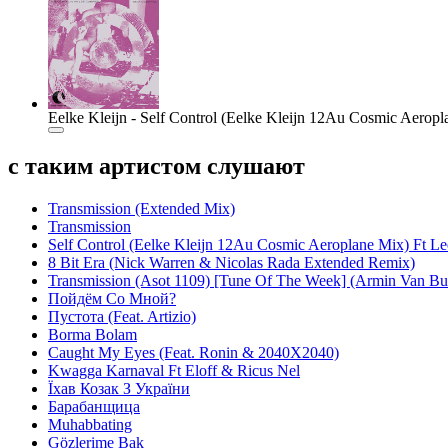
Eelke Kleijn - Self Control (Eelke Kleijn 12Au Cosmic Aeropl
с таким артистом слушают
Transmission (Extended Mix)
Transmission
Self Control (Eelke Kleijn 12Au Cosmic Aeroplane Mix) Ft Le
8 Bit Era (Nick Warren & Nicolas Rada Extended Remix)
Transmission (Asot 1109) [Tune Of The Week] (Armin Van B
Пойдём Со Мной?
Пустота (Feat. Artizio)
Borma Bolam
Caught My Eyes (Feat. Ronin & 2040X2040)
Kwagga Karnaval Ft Eloff & Ricus Nel
Їхав Козак З України
Барабанщица
Muhabbating
Gözlerime Bak