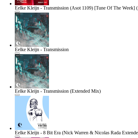
Eelke Kleijn - Transmission (Asot 1109) [Tune Of The Week]
Eelke Kleijn - Transmission
Eelke Kleijn - Transmission (Extended Mix)
Eelke Kleijn - 8 Bit Era (Nick Warren & Nicolas Rada Extend